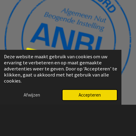
Deze website maakt gebruik van cookies om uw
ervaring te verbeteren en op maat gemaakte
advertenties weer te geven. Door op ‘Accepteren’ te
klikken, gaat u akkoord met het gebruik van alle
cookies.
Afwijzen
Accepteren
F
I
W
a
n
h
© 2025 - 2026 stichtinghoopvoormoldavië
c
s
a
e
t
t