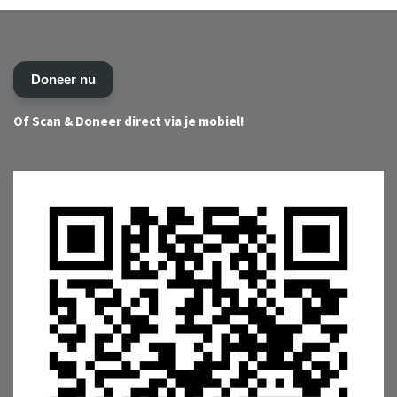
Doneer nu
Of S
can & Doneer direct via je mobiel!